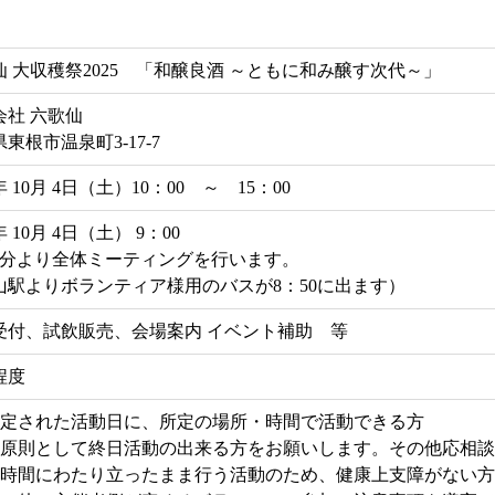
仙 大収穫祭2025 「和醸良酒 ～ともに和み醸す次代～」
会社 六歌仙
東根市温泉町3-17-7
5年 10月 4日（土）10：00 ～ 15：00
年 10月 4日（土） 9：00
15分より全体ミーティングを行います。
山駅よりボランティア様用のバスが8：50に出ます）
受付、試飲販売、会場案内 イベント補助 等
程度
定された活動日に、所定の場所・時間で活動できる方
原則として終日活動の出来る方をお願いします。その他応相談
時間にわたり立ったまま行う活動のため、健康上支障がない方