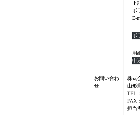
下
ボ
E
ボ
用
申
お問い合わ
株式
せ
山形県
TEL：
FAX：
担当者E-