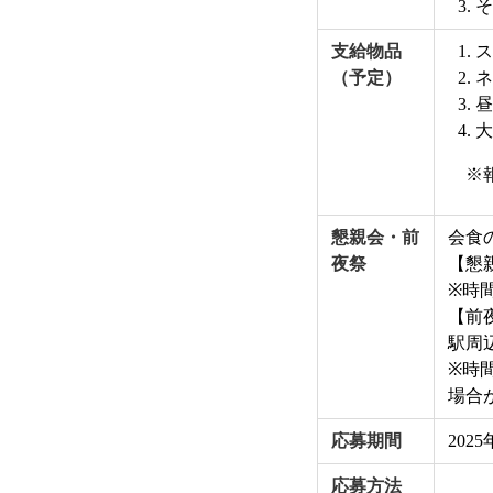
そ
支給物品
ス
（予定）
ネ
昼
大
※
懇親会・前
会食
夜祭
【懇
※時間
【前
駅周
※時間
場合
応募期間
202
応募方法