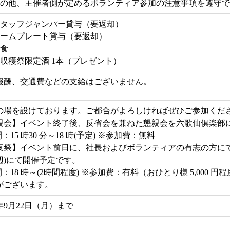
の他、主催者側が定めるボランティア参加の注意事項を遵守で
タッフジャンパー貸与（要返却）
ームプレート貸与（要返却）
食
収穫祭限定酒 1本（プレゼント）
報酬、交通費などの支給はございません。
の場を設けております。ご都合がよろしければぜひご参加くだ
親会】イベント終了後、反省会を兼ねた懇親会を六歌仙俱楽部
：15 時30 分～18 時(予定) ※参加費：無料
夜祭】イベント前日に、社長およびボランティアの有志の方にて
辺)にて開催予定です。
：18 時～(2時間程度) ※参加費：有料（おひとり様 5,000 
がございます。
5年9月22日（月）まで