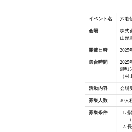
イベント名
六歌
会場
株式
山形県
開催日時
202
集合時間
2025
9時
（村
活動内容
会場
募集人数
30人
募集条件
指
（
長