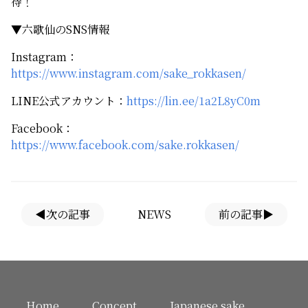
待！
▼六歌仙のSNS情報
Instagram：
https://www.instagram.com/sake_rokkasen/
LINE公式アカウント：
https://lin.ee/1a2L8yC0m
Facebook：
https://www.facebook.com/sake.rokkasen/
◀次の記事
NEWS
前の記事▶
Home
Concept
Japanese sake