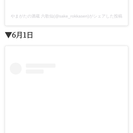
やまがたの酒蔵 六歌仙(@sake_rokkasen)がシェアした投稿
▼6月1日