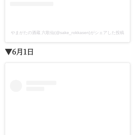
やまがたの酒蔵 六歌仙(@sake_rokkasen)がシェアした投稿
▼6月1日