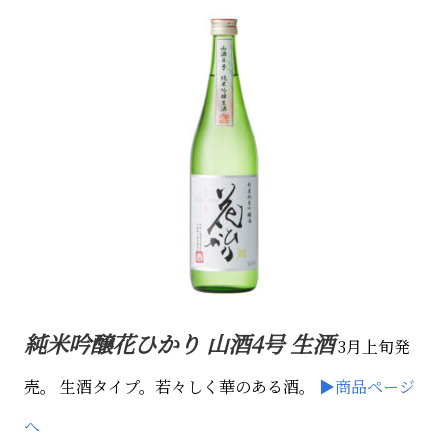
純米吟醸花ひかり 山酒4号 生酒
3月上旬発
売。
生酒タイプ。若々しく華のある酒。
▶商品ページ
へ