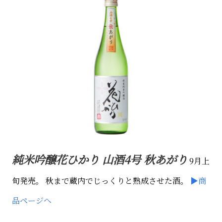
純米吟醸花ひかり 山酒4号 秋あがり
9月上
旬発売。
秋まで蔵内でじっくりと熟成させた酒。
▶商
品ページへ